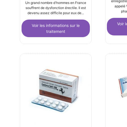
enregistr
Rated
Un grand nombre d'hommes en France
4.00
appelé V
souffrent de dysfonction érectile. Il est
out of 5
pha
devenu assez difficile pour eux de...
Voir 
Voir les informations sur le
traitement