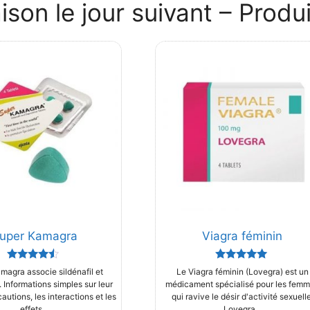
son le jour suivant – Produ
uper Kamagra
Viagra féminin
Rated
Rated
magra associe sildénafil et
Le Viagra féminin (Lovegra) est un
4.33
5.00
 Informations simples sur leur
médicament spécialisé pour les fem
out of 5
out of 5
cautions, les interactions et les
qui ravive le désir d'activité sexuelle
effets...
Lovegra...