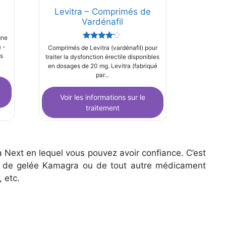
Levitra – Comprimés de
Vardénafil
gne
Rated
 -
Comprimés de Levitra (vardénafil) pour
4.00
ns
traiter la dysfonction érectile disponibles
out of 5
en dosages de 20 mg. Levitra (fabriqué
par...
Voir les informations sur le
traitement
a Next en lequel vous pouvez avoir confiance. C’est
ra, de gelée Kamagra ou de tout autre médicament
 etc.