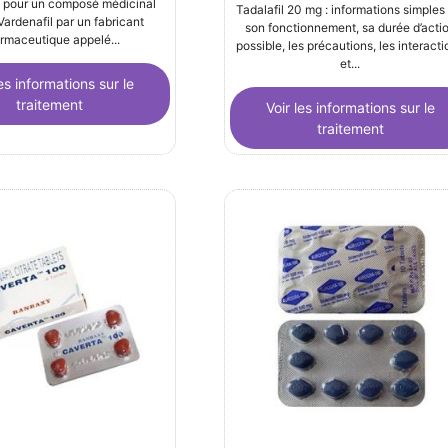
é pour un composé médicinal
Rated
Tadalafil 20 mg : informations simples
5.00
ardenafil par un fabricant
son fonctionnement, sa durée d’acti
out of 5
rmaceutique appelé...
possible, les précautions, les interact
et...
les informations sur le
traitement
Voir les informations sur le
traitement