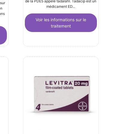
de la PDE5 appelé tadalafil. Tadacip est un
 sur
médicament ED...
on
ions
Voir les informations sur le
traitement