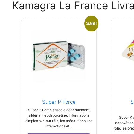
Kamagra La France Livrai
Sale!
Super P Force
S
Super P Force associe généralement
sildénafil et dapoxétine. Informations
Super Ka
simples sur leur rôle, les précautions, les
dapoxétine.
interactions et...
rôle, les pré