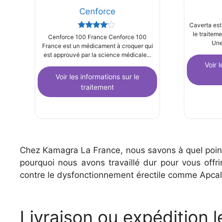
Cenforce
Caverta est
le traiteme
Rated
Cenforce 100 France Cenforce 100
3.91
Une
France est un médicament à croquer qui
out of 5
est approuvé par la science médicale...
Voir 
Voir les informations sur le
traitement
Chez Kamagra La France, nous savons à quel point i
pourquoi nous avons travaillé dur pour vous off
contre le dysfonctionnement érectile comme Apcalis,
Livraison ou expédition 