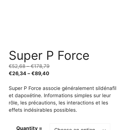
Super P Force
Price
€
52,68
–
€
178,79
Price
range:
€
26,34
–
€
89,40
range:
€52,68
€26,34
through
Super P Force associe généralement sildénafil
through
€178,79
et dapoxétine. Informations simples sur leur
€89,40
rôle, les précautions, les interactions et les
effets indésirables possibles.
Quantity =