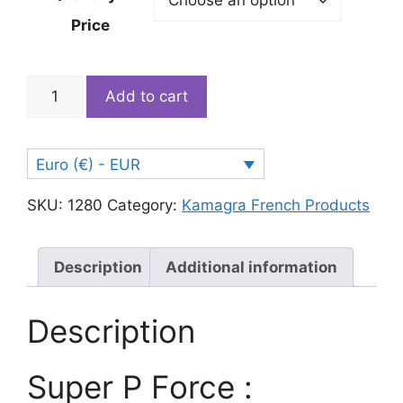
Price
Super
Add to cart
P
Force
quantity
Euro (€) - EUR
SKU:
1280
Category:
Kamagra French Products
Description
Additional information
Description
Super P Force :