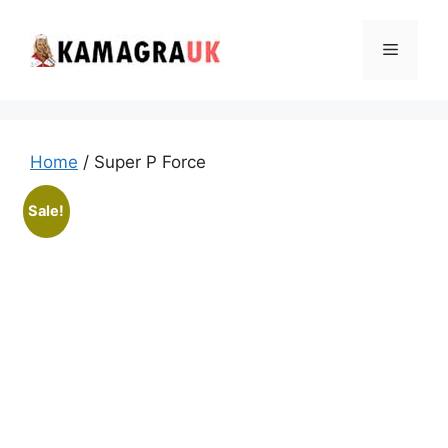
Skip
to
Menu
content
Home
/ Super P Force
Sale!