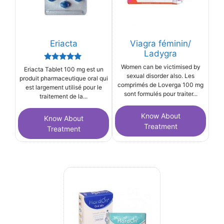
Eriacta
Viagra féminin/
Ladygra
Rated
Women can be victimised by
Eriacta Tablet 100 mg est un
5.00
sexual disorder also. Les
produit pharmaceutique oral qui
out of 5
comprimés de Loverga 100 mg
est largement utilisé pour le
sont formulés pour traiter...
traitement de la...
Know About
Know About
Treatment
Treatment