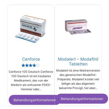
Cenforce
Modalert – Modafinil
Tabletten
Rated
Modalert ist eine Markenversion
Cenforce 100 Deutsch Cenforce
3.91
des generischen Modafinil-
100 Deutsch ist ein kaubares
out of 5
Präparats. Modalert kostet viel
Medikament, das von der
billiger als das allgemein
Medizin als wirksamer PDE5-
bekannte Provigil, hat aber...
Hemmer oder...
Behandlungsinformationen
Behandlungsinformationen