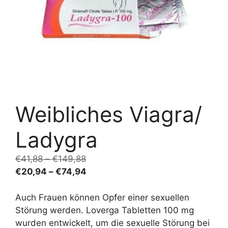
Weibliches Viagra/
Ladygra
Price
€
41,88
–
€
149,88
range:
Price
€
20,94
–
€
74,94
€41,88
range:
through
€20,94
Auch Frauen können Opfer einer sexuellen
€149,88
through
Störung werden. Loverga Tabletten 100 mg
€74,94
wurden entwickelt, um die sexuelle Störung bei