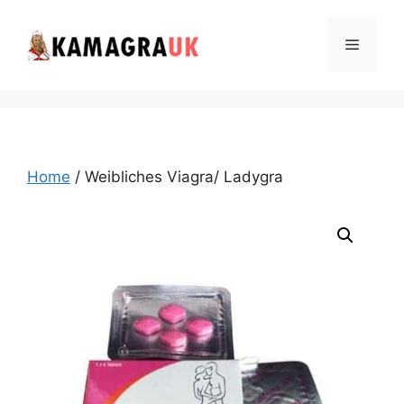
Skip
to
Menu
content
Home
/ Weibliches Viagra/ Ladygra