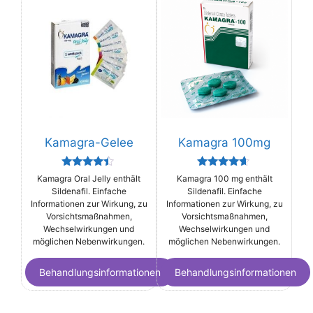
Kamagra-Gelee
Kamagra 100mg
Rated
Rated
Kamagra Oral Jelly enthält
Kamagra 100 mg enthält
4.25
4.44
Sildenafil. Einfache
Sildenafil. Einfache
out of 5
out of 5
Informationen zur Wirkung, zu
Informationen zur Wirkung, zu
Vorsichtsmaßnahmen,
Vorsichtsmaßnahmen,
Wechselwirkungen und
Wechselwirkungen und
möglichen Nebenwirkungen.
möglichen Nebenwirkungen.
Behandlungsinformationen
Behandlungsinformationen