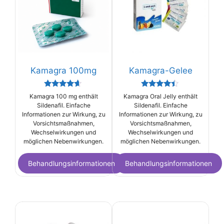
Kamagra 100mg
Kamagra-Gelee
Rated
Rated
Kamagra 100 mg enthält
Kamagra Oral Jelly enthält
4.44
4.25
Sildenafil. Einfache
Sildenafil. Einfache
out of 5
out of 5
Informationen zur Wirkung, zu
Informationen zur Wirkung, zu
Vorsichtsmaßnahmen,
Vorsichtsmaßnahmen,
Wechselwirkungen und
Wechselwirkungen und
möglichen Nebenwirkungen.
möglichen Nebenwirkungen.
Behandlungsinformationen
Behandlungsinformationen