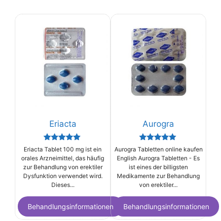
Eriacta
Aurogra
Rated
Rated
Eriacta Tablet 100 mg ist ein
Aurogra Tabletten online kaufen
5.00
5.00
orales Arzneimittel, das häufig
English Aurogra Tabletten - Es
out of 5
out of 5
zur Behandlung von erektiler
ist eines der billigsten
Dysfunktion verwendet wird.
Medikamente zur Behandlung
Dieses...
von erektiler...
Behandlungsinformationen
Behandlungsinformationen