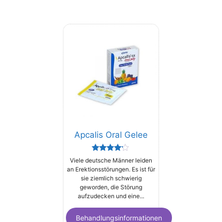
Apcalis Oral Gelee
Rated
Viele deutsche Männer leiden
4.00
an Erektionsstörungen. Es ist für
out of 5
sie ziemlich schwierig
geworden, die Störung
aufzudecken und eine...
Behandlungsinformationen