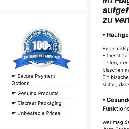
Im Fol
aufgef
zu ve
• Häufige
Regelmäßig
Fitnesslie
helfen, den
bisschen me
☛ Secure Payment
Ein bissche
Options
sicher, das
☛ Genuine Products
• Gesunde
☛ Discreet Packaging
Funktion
☛ Unbeatable Prices
Wer mag das