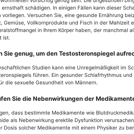
ewohnheiten vorsichtig genug sein. Die ungesunden Ding
ernsthaft schädigen. In einigen Fällen kann dieser Scha
 vorliegen. Versuchen Sie, eine gesunde Ernährung bei
 Gemüse, Vollkornprodukte und Fisch in der Mahlzeit ent
ralstoffmangel in Ihrem Körper haben, der manchmal als
 ist.
n Sie genug, um den Testosteronspiegel aufre
nschaftlichen Studien kann eine Unregelmäßigkeit im S
teronspiegels führen. Ein gesunder Schlafrhythmus und
für die sexuelle Gesundheit von Männern.
üfen Sie die Nebenwirkungen der Medikamente
igen, dass bestimmte Medikamente wie Blutdruckmedik
oide als Nebenwirkung erektile Dysfunktion verursachen 
er Dosis solcher Medikamente mit einem Physiker zu b