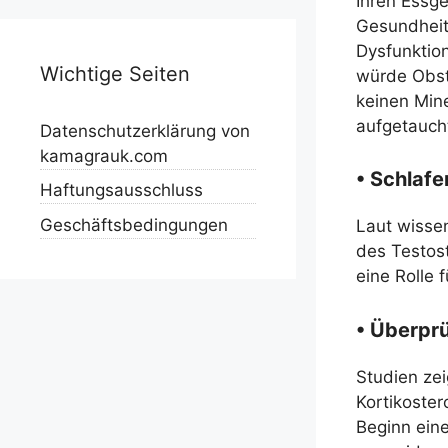
Ihren Essg
Gesundheit 
Dysfunktion
Wichtige Seiten
würde Obst,
keinen Mine
aufgetaucht
Datenschutzerklärung von
kamagrauk.com
• Schlafe
Haftungsausschluss
Geschäftsbedingungen
Laut wisse
des Testos
eine Rolle 
• Überpr
Studien ze
Kortikoster
Beginn ein