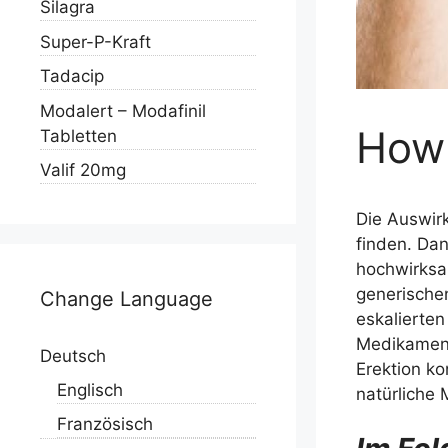
Silagra
Super-P-Kraft
Tadacip
Modalert – Modafinil
How 
Tabletten
Valif 20mg
Die Auswirk
finden. Dan
hochwirksa
generischen
Change Language
eskalierten
Medikament
Deutsch
Erektion ko
Englisch
natürliche
Französisch